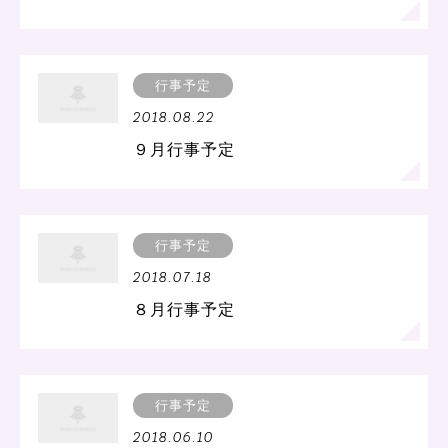
行事予定
2018.08.22
９月行事予定
行事予定
2018.07.18
８月行事予定
行事予定
2018.06.10