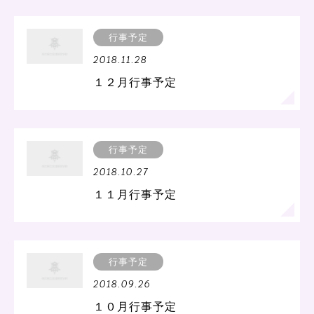
行事予定
2018.11.28
１２月行事予定
行事予定
2018.10.27
１１月行事予定
行事予定
2018.09.26
１０月行事予定