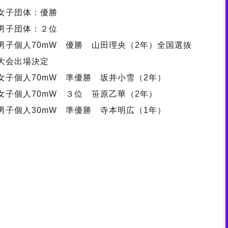
女子団体：優勝
男子団体：２位
男子個人70mW 優勝 山田理央（2年）全国選抜
大会出場決定
女子個人70mW 準優勝 坂井小雪（2年）
女子個人70mW ３位 笹原乙華（2年）
男子個人30mW 準優勝 寺本明広（1年）