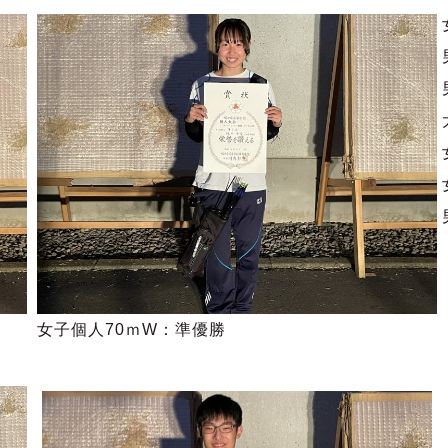
女子個人70ｍW：準優勝