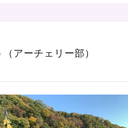
う（アーチェリー部）