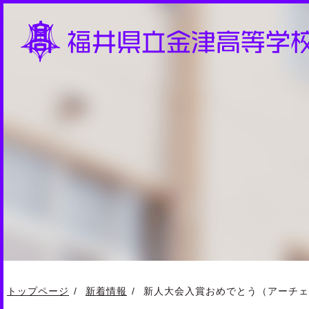
トップページ
新着情報
新人大会入賞おめでとう（アーチェ