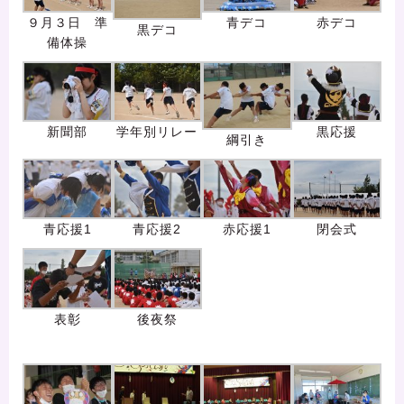
９月３日 準
青デコ
赤デコ
黒デコ
備体操
新聞部
学年別リレー
黒応援
綱引き
青応援1
青応援2
赤応援1
閉会式
表彰
後夜祭