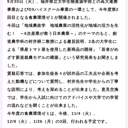
9月30日（火）、福井県立大学生物資源学部との高大連携
事業およびDXハイスクール事業の一環として、今年度第2
回目となる食農環境ゼミが開催されました。
今回は「地域農政学 地域農業の活性化が地域の活力を生
む！ ～6次産業が救う日本農業～」のテーマのもと、創
造農学科の村井耕二教授による趣旨説明、2名の大学生に
よる「県産トマト菜を使用した新商品の開発」「若者がめ
ざす新規就農モデルの構築」という研究発表をお聞きしま
した。
質疑応答では、参加生徒各々が試作品の工夫点や企画を考
えた動機などについて質問し、村井先生や学生からの丁寧
な説明により、考えを深めることが出来ました。意見交換
では、学生から入試に向けてのアドバイスや大学での学習
の流れなどを聞くことが出来ました。
今年度の食農環境ゼミは、今後、11/4（火）、
12/9（火）、1/26（月）の3回、行われる予定です。