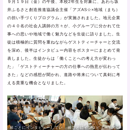
９月１９日（金）の午後、本校2年生を対象に、あわら坂
井ふるさと創造推進協議会主催「アズAS☆×地域（まち）
の担い手づくりプログラム」が実施されました。地元企業
の４０名の社会人講師の方々が、小グループに分かれて仕
事への思いや地域で働く魅力などを生徒に語りました。生
徒は積極的に質問を重ねながらゲストティーチャーと交流
を深め、後半はインタビュー内容をポスターにまとめて発
表しました。生徒からは「働くことへの考え方が変わっ
た」「ゲストティーチャーの方の仕事への熱意が伝わって
きた」などの感想が聞かれ、進路や将来について真剣に考
える貴重な機会となりました。
班ごとにインタビューしてい
班ごとにインタビューしてい