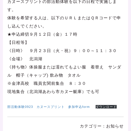
カヌースプリントの部活動体験を以下の日程で実施しま
す。
体験を希望する人は、以下のＵＲＬまたはＱＲコードで申
し込んでください。
★申込締切９月１２日（金）１７時
【日程等】
《日時》 ９月２３日（火・祝）９：００～１１：３０
《会場》 北潟湖
《持ち物》体操服または濡れてもよい服 着替え サンダ
ル 帽子（キャップ) 飲み物 タオル
※金津高校 職員玄関前集合 ８：３０
現地集合（北潟湖あわら市カヌー艇庫）でも可
部活動体験0923 カヌースプリント 参加申込form
ダウンロード
お知らせ